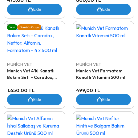
475,00 TL
600,00 TL
Destek Ürünü 500 ml
ve Performans Desteği
Ekle
Ekle
Yeni
Ücretsiz Kargo
MUNİCH VET
MUNİCH VET
Munich Vet 4’lü Kanatlı
Munich Vet Farmatom
Bakım Seti – Caradox,
Kanatlı Vitamini 500 ml
Neftor, Alfamin,
1.650,00 TL
499,00 TL
Farmatom – 4 x 500 ml
Ekle
Ekle