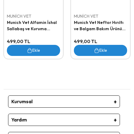
MUNİCH VET
MUNİCH VET
Munich Vet Alfamin İshal
Munich Vet Neftor Hırıltı
Sallabaş ve Kuruma
ve Balgam Bakım Ürünü
Destek Ürünü 500 ml
500 ml
499,00 TL
499,00 TL
Ekle
Ekle
Kurumsal
Yardım