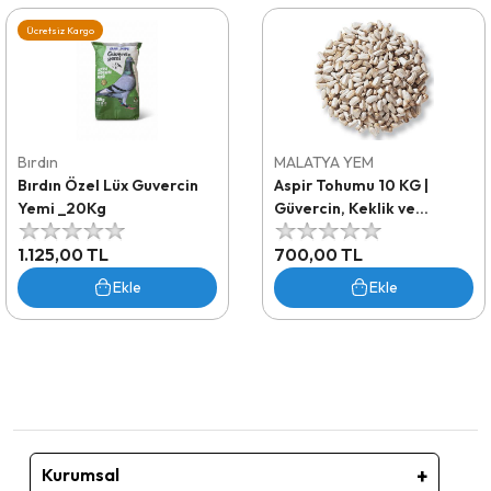
Ücretsiz Kargo
Bırdın
MALATYA YEM
Bırdın Özel Lüx Guvercin
Aspir Tohumu 10 KG |
Yemi _20Kg
Güvercin, Keklik ve
Kanatlılar İçin Doğal Yağlı
1.125,00 TL
700,00 TL
Yem
Ekle
Ekle
Kurumsal