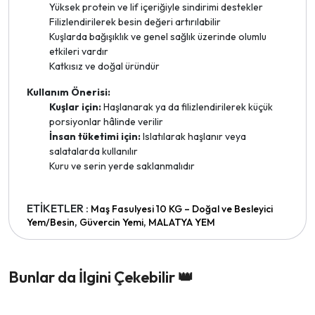
Yüksek protein ve lif içeriğiyle sindirimi destekler
Filizlendirilerek besin değeri artırılabilir
Kuşlarda bağışıklık ve genel sağlık üzerinde olumlu
etkileri vardır
Katkısız ve doğal üründür
Kullanım Önerisi:
Kuşlar için:
Haşlanarak ya da filizlendirilerek küçük
porsiyonlar hâlinde verilir
İnsan tüketimi için:
Islatılarak haşlanır veya
salatalarda kullanılır
Kuru ve serin yerde saklanmalıdır
ETİKETLER :
Maş Fasulyesi 10 KG – Doğal ve Besleyici
,
,
Yem/Besin
Güvercin Yemi
MALATYA YEM
Bunlar da İlgini Çekebilir 👑 ️