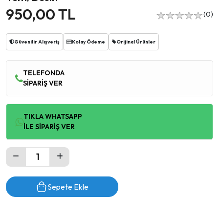
950,00
TL
(0)
Güvenilir Alışveriş
Kolay Ödeme
Orijinal Ürünler
TELEFONDA
SİPARİŞ VER
TIKLA WHATSAPP
İLE SİPARİŞ VER
Sepete Ekle