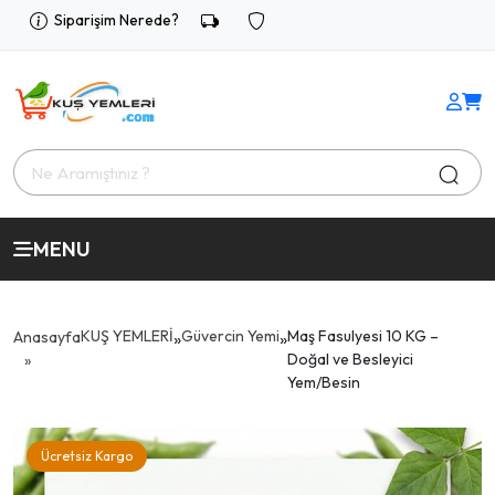
Siparişim Nerede?
MENU
KUŞ YEMLERİ
Güvercin Yemi
Maş Fasulyesi 10 KG –
Anasayfa
»
»
Doğal ve Besleyici
Yem/Besin
Ücretsiz Kargo