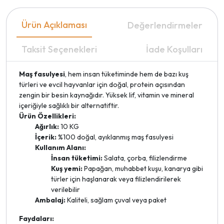
Ürün Açıklaması
Değerlendirmeler
Taksit Seçenekleri
İade Koşulları
Maş fasulyesi
, hem insan tüketiminde hem de bazı kuş
türleri ve evcil hayvanlar için doğal, protein açısından
zengin bir besin kaynağıdır. Yüksek lif, vitamin ve mineral
içeriğiyle sağlıklı bir alternatiftir.
Ürün Özellikleri:
Ağırlık:
10 KG
İçerik:
%100 doğal, ayıklanmış maş fasulyesi
Kullanım Alanı:
İnsan tüketimi:
Salata, çorba, filizlendirme
Kuş yemi:
Papağan, muhabbet kuşu, kanarya gibi
türler için haşlanarak veya filizlendirilerek
verilebilir
Ambalaj:
Kaliteli, sağlam çuval veya paket
Faydaları: