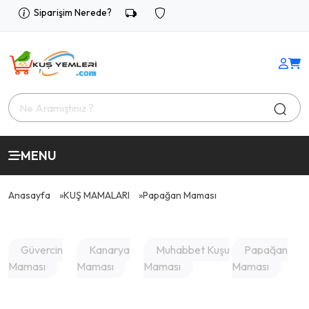
Siparişim Nerede?
MENU
Anasayfa
KUŞ MAMALARI
Papağan Maması
Güvercin
Kanarya
Muhabbet Kuşu
Papağan
Maması
Maması
Maması
Maması