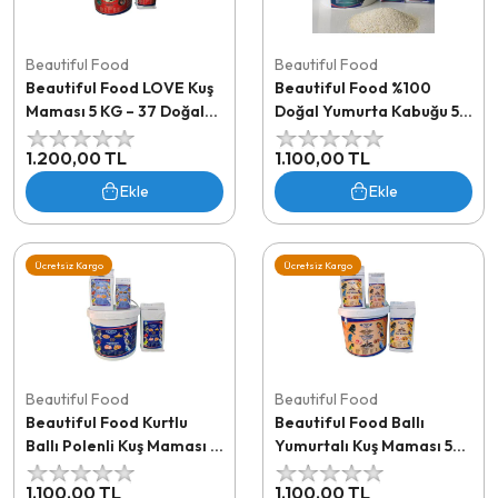
Beautiful Food
Beautiful Food
Beautiful Food LOVE Kuş
Beautiful Food %100
Maması 5 KG – 37 Doğal
Doğal Yumurta Kabuğu 5
İçerikli Güçlü Formül
KG – Kalsiyum Takviyesi
1.200,00 TL
1.100,00 TL
Ekle
Ekle
Ücretsiz Kargo
Ücretsiz Kargo
Beautiful Food
Beautiful Food
Beautiful Food Kurtlu
Beautiful Food Ballı
Ballı Polenli Kuş Maması 5
Yumurtalı Kuş Maması 5
KG | Yüksek Proteinli Ek
KG | Vitaminli Ek Yem -
1.100,00 TL
1.100,00 TL
Yem
Mama