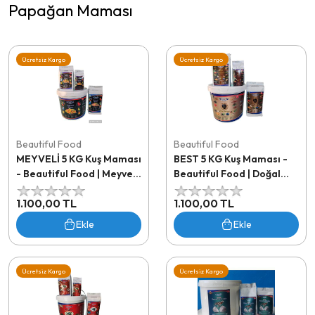
Papağan Maması
Ücretsiz Kargo
Ücretsiz Kargo
Beautiful Food
Beautiful Food
MEYVELİ 5 KG Kuş Maması
BEST 5 KG Kuş Maması -
- Beautiful Food | Meyve
Beautiful Food | Doğal
Parçacıklı Vitaminli Kuş
Vitaminli Yem
1.100,00 TL
1.100,00 TL
Yemi
Ekle
Ekle
Ücretsiz Kargo
Ücretsiz Kargo